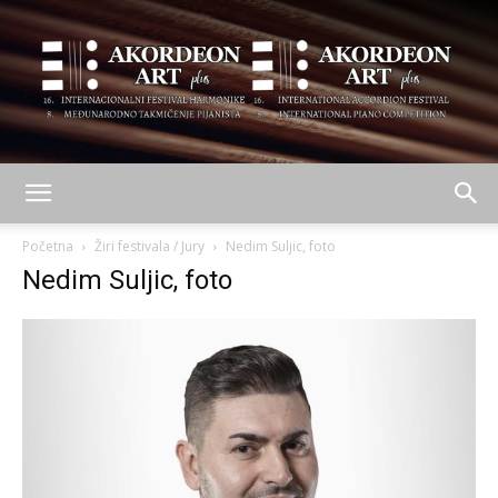
AKORDEON
Početna
Žiri festivala / Jury
Nedim Suljic, foto
Nedim Suljic, foto
ART
plus