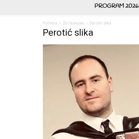
PROGRAM 2026
Početna
Žiri festivala
Perotić slika
Perotić slika