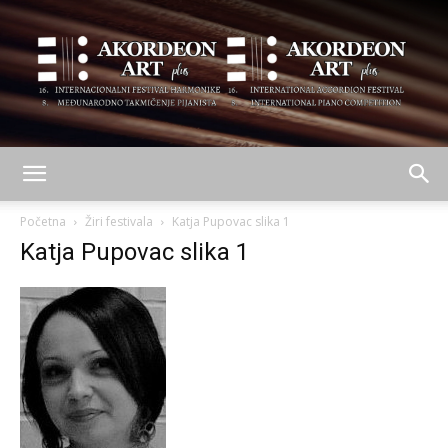
AKORDEON
Početna
Žiri festivala
Katja Pupovac slika 1
Katja Pupovac slika 1
ART
plus