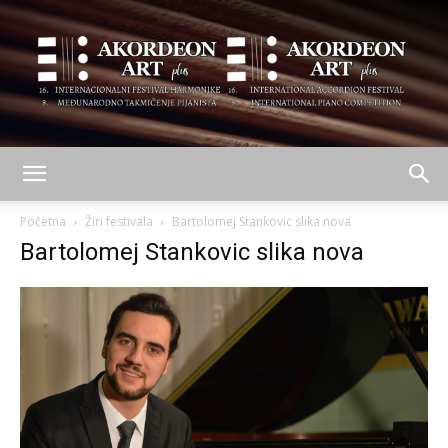
AKORDEON
Početna
Žiri festivala
Bartolomej Stankovic slika nova
Bartolomej Stankovic slika nova
ART
plus