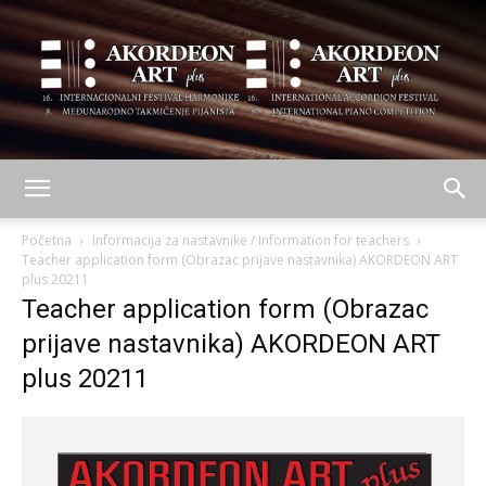
AKORDEON
Početna
Informacija za nastavnike / Information for teachers
Teacher application form (Obrazac prijave nastavnika) AKORDEON ART
plus 20211
Teacher application form (Obrazac
ART
prijave nastavnika) AKORDEON ART
plus 20211
plus