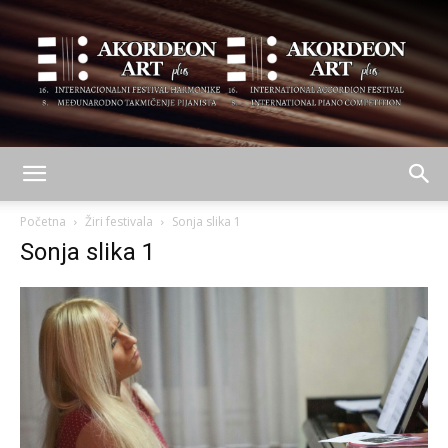
AKORDEON
Početna
Žiri festivala
Sonja slika 1
Sonja slika 1
ART
plus