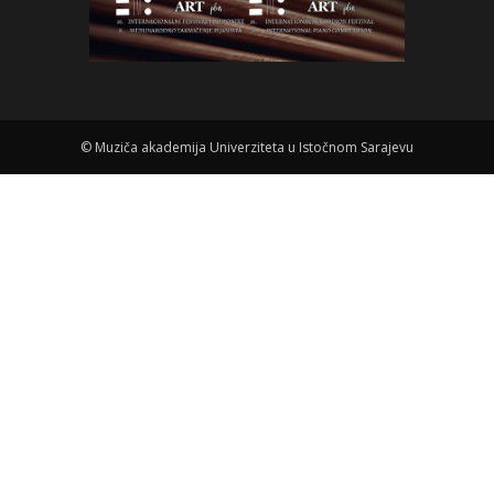
©
Muziča akademija Univerziteta u Istočnom Sarajevu