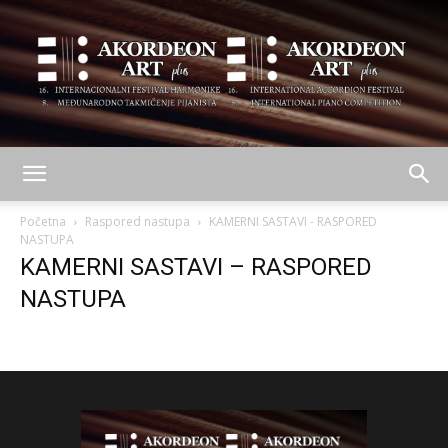
AKORDEON
Početna
Raspored nastupa
KAMERNI SASTAVI - RASPORED
NASTUPA
KAMERNI SASTAVI – RASPORED
ART
NASTUPA
plus