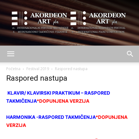
AKORDEON
Početna
Festival 2019
Raspored nastupa
Raspored nastupa
ART
KLAVIR/ KLAVIRSKI PRAKTIKUM – RASPORED
TAKMIČENJA
*DOPUNJENA VERZIJA
plus
HARMONIKA -RASPORED TAKMIČENJA
*DOPUNJENA
VERZIJA