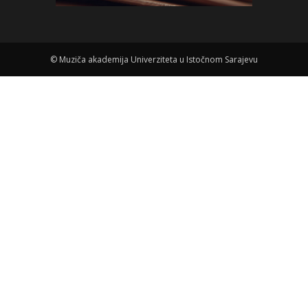
©
Muziča akademija Univerziteta u Istočnom Sarajevu