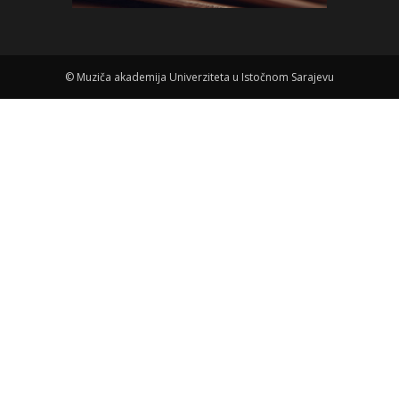
©
Muziča akademija Univerziteta u Istočnom Sarajevu