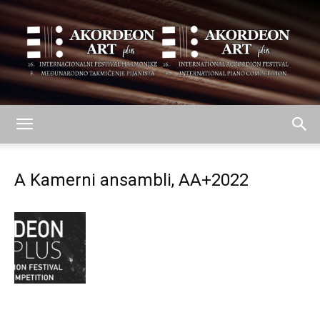
AKORDEON
A Kamerni ansambli, AA+2022
ART
plus