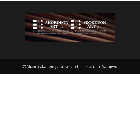
©
Muziča akademija Univerziteta u Istočnom Sarajevu