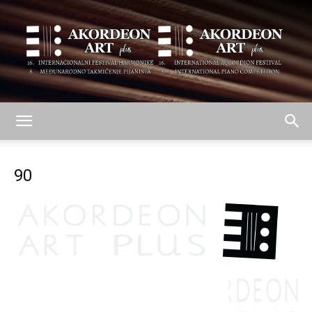
AKORDEON
90
ART
plus