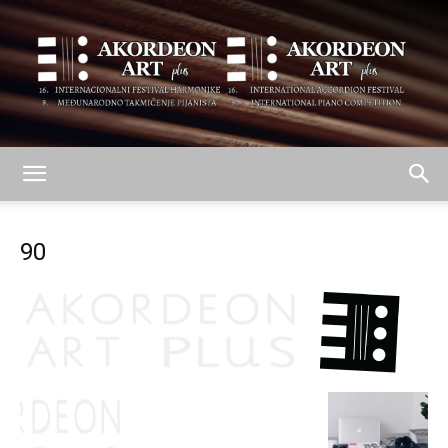
AKORDEON
90
ART
plus