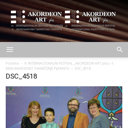
AKORDEON
Početna
9. INTERNACIONALNI FESTIVAL „AKORDEON ART plus / 1.
MEĐUNARODNO TAKMIČENJE PIJANISTA
DSC_4518
DSC_4518
ART
plus