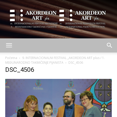
AKORDEON
Početna
9. INTERNACIONALNI FESTIVAL „AKORDEON ART plus / 1.
MEĐUNARODNO TAKMIČENJE PIJANISTA
DSC_4506
DSC_4506
ART
plus