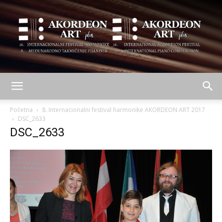
AKORDEON
Početna
8. Internacionalni festival harmonike AKORDEON ART 2017
DSC_2633
DSC_2633
ART
plus