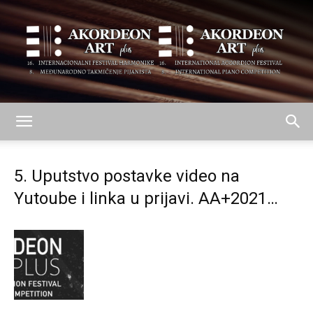
AKORDEON
5. Uputstvo postavke video na
Yutoube i linka u prijavi. AA+2021…
ART
plus