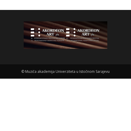
©
Muziča akademija Univerziteta u Istočnom Sarajevu