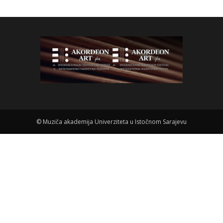
©
Muziča akademija Univerziteta u Istočnom Sarajevu