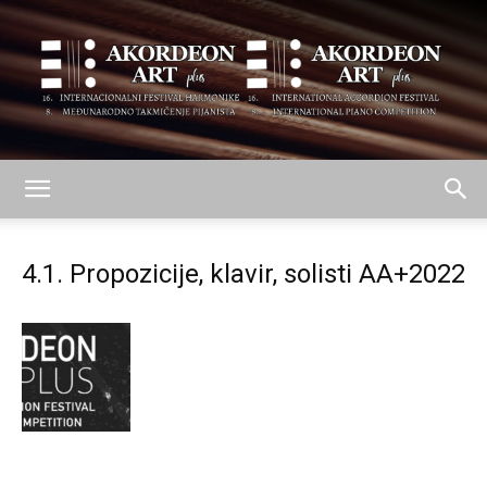
AKORDEON
4.1. Propozicije, klavir, solisti AA+2022
ART
plus