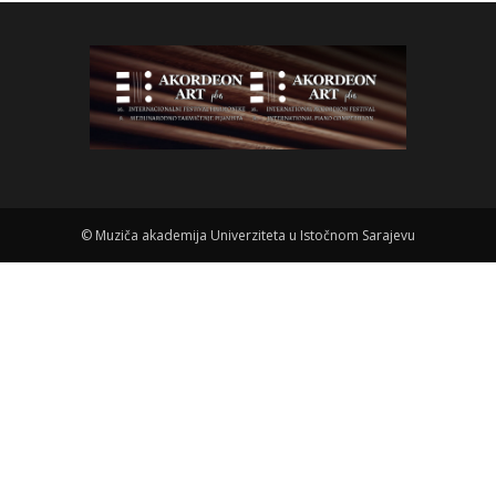
©
Muziča akademija Univerziteta u Istočnom Sarajevu