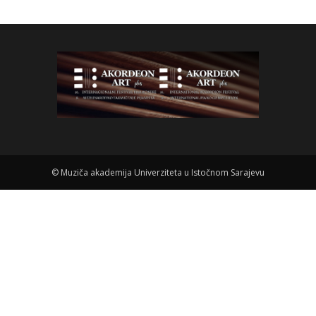
©
Muziča akademija Univerziteta u Istočnom Sarajevu