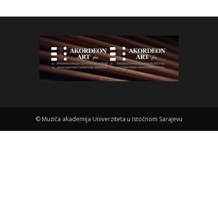
©
Muziča akademija Univerziteta u Istočnom Sarajevu