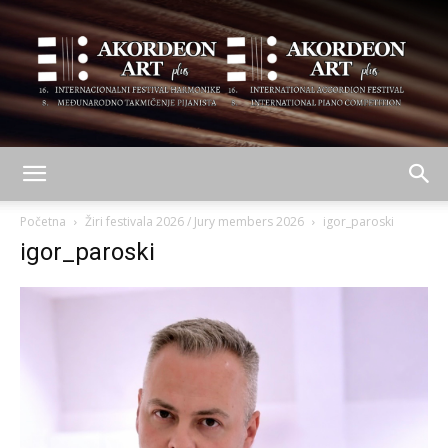
AKORDEON
Početna
Žiri festivala 2026 / Jury members 2026
igor_paroski
igor_paroski
ART
plus