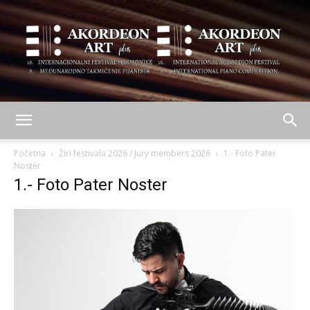
AKORDEON
Početna
Žiri festivala 2026 / Jury members 2026
1.- Foto Pater
Noster
1.- Foto Pater Noster
ART
plus