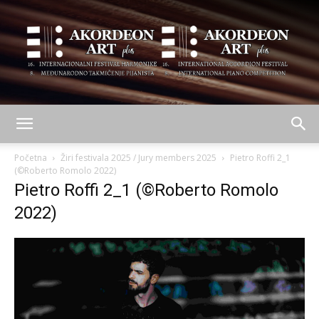
AKORDEON
Početna
Žiri festivala 2025 / Jury members 2025
Pietro Roffi 2_1
(©Roberto Romolo 2022)
Pietro Roffi 2_1 (©Roberto Romolo
ART
2022)
plus