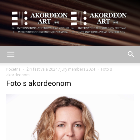
AKORDEON
Početna
Žiri festivala 2024 / Jury members 2024
Foto s
akordeonom
Foto s akordeonom
ART
plus