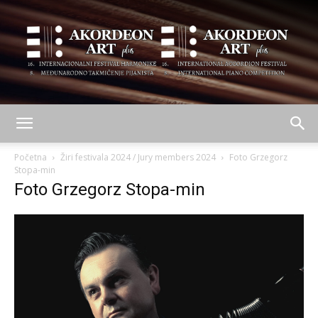
AKORDEON
Početna
Žiri festivala 2024 / Jury members 2024
Foto Grzegorz
Stopa-min
Foto Grzegorz Stopa-min
ART
plus