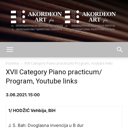
AKORDEON
Početna
XVII Category Piano practicum/ Program, Youtube links
XVII Category Piano practicum/
Program, Youtube links
ART
3.06.2021. 15:00
plus
1/ HODŽIĆ Vehbija, BiH
J. S. Bah: Dvoglasna invencija u B dur