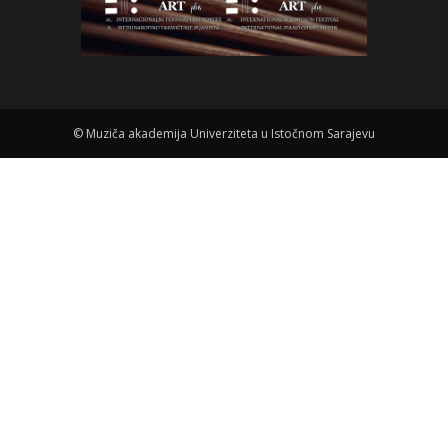
©
Muziča akademija Univerziteta u Istočnom Sarajevu