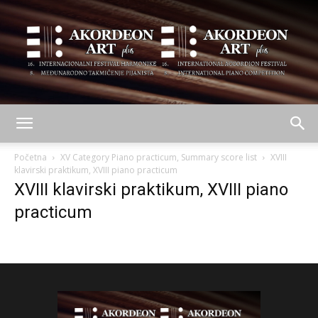
AKORDEON
Početna
XV Category Piano practicum, Summary score list
XVIII
klavirski praktikum, XVIII piano practicum
XVIII klavirski praktikum, XVIII piano
ART
practicum
plus