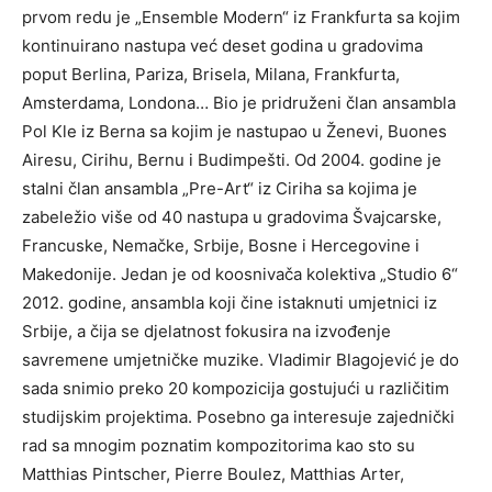
prvom redu je „Ensemble Modern“ iz Frankfurta sa kojim
kontinuirano nastupa već deset godina u gradovima
poput Berlina, Pariza, Brisela, Milana, Frankfurta,
Amsterdama, Londona… Bio je pridruženi član ansambla
Pol Kle iz Berna sa kojim je nastupao u Ženevi, Buones
Airesu, Cirihu, Bernu i Budimpešti. Od 2004. godine je
stalni član ansambla „Pre-Art“ iz Ciriha sa kojima je
zabeležio više od 40 nastupa u gradovima Švajcarske,
Francuske, Nemačke, Srbije, Bosne i Hercegovine i
Makedonije. Jedan je od koosnivača kolektiva „Studio 6“
2012. godine, ansambla koji čine istaknuti umjetnici iz
Srbije, a čija se djelatnost fokusira na izvođenje
savremene umjetničke muzike. Vladimir Blagojević je do
sada snimio preko 20 kompozicija gostujući u različitim
studijskim projektima. Posebno ga interesuje zajednički
rad sa mnogim poznatim kompozitorima kao sto su
Matthias Pintscher, Pierre Boulez, Matthias Arter,