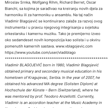
Miroslav Srnka, Wolfgang Rihm, Richard Berret, Oscar
Bianchi, sa kojima je sarađivao na kreiranju novih djela za
harmoniku ili za harmoniku u ansamblu. Na taj način
Vladimir Blagojević se kontinuirano zalaže za razvoj ovog
instrumenta i u pravcu njegovog integrisanja u svjetsku
orkestarsku i kamernu muziku. Tako je premijerno izveo
oko sedamdeset novih kompozicija kao solista i u okviru
pomenutih kamernih sastava.
www.vblagojevic.com
https://www.youtube.com/user/vladiblago
*****************************************************
Vladimir BLAGOJEVIĆ born in 1980, Vladimir Blagojević
obtained primary and secondary musical education in his
hometown of Kragujevac, Serbia. In the year of 2007, he
obtained his advanced MA degree (Solisten Diplom) at
Hochschule der Künste – Bern (Switzerland), where he
was mentored by prof. Teodoro Anzellotti. Currently,
Vladimir is an accordion teacher at the Music Academy in