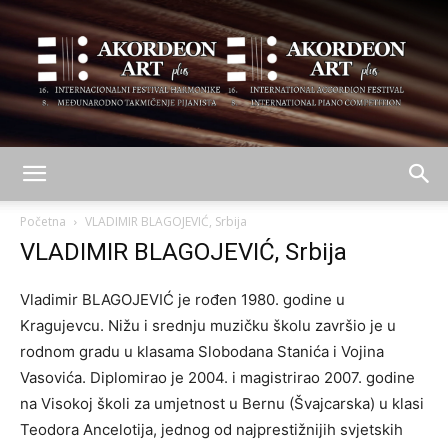
AKORDEON
Početna
VLADIMIR BLAGOJEVIĆ, Srbija
VLADIMIR BLAGOJEVIĆ, Srbija
ART
Vladimir BLAGOJEVIĆ je rođen 1980. godine u
Kragujevcu. Nižu i srednju muzičku školu završio je u
rodnom gradu u klasama Slobodana Stanića i Vojina
plus
Vasovića. Diplomirao je 2004. i magistrirao 2007. godine
na Visokoj školi za umjetnost u Bernu (Švajcarska) u klasi
Teodora Ancelotija, jednog od najprestižnijih svjetskih