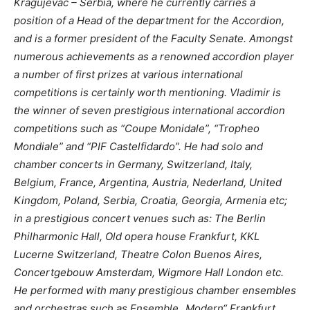
Kragujevac – Serbia, where he currently carries a
position of a Head of the department for the Accordion,
and is a former president of the Faculty Senate. Amongst
numerous achievements as a renowned accordion player
a number of first prizes at various international
competitions is certainly worth mentioning. Vladimir is
the winner of seven prestigious international accordion
competitions such as “Coupe Monidale”, “Tropheo
Mondiale” and “PIF Castelfidardo”. He had solo and
chamber concerts in Germany, Switzerland, Italy,
Belgium, France, Argentina, Austria, Nederland, United
Kingdom, Poland, Serbia, Croatia, Georgia, Armenia etc;
in a prestigious concert venues such as: The Berlin
Philharmonic Hall, Old opera house Frankfurt, KKL
Lucerne Switzerland, Theatre Colon Buenos Aires,
Concertgebouw Amsterdam, Wigmore Hall London etc.
He performed with many prestigious chamber ensembles
and orchestras such as Ensemble „Modern“ Frankfurt,