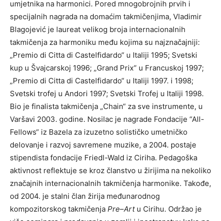
umjetnika na harmonici. Pored mnogobrojnih prvih i
specijalnih nagrada na domaćim takmičenjima, Vladimir
Blagojević je laureat velikog broja internacionalnih
takmičenja za harmoniku među kojima su najznačajniji:
„Premio di Citta di Castelfidardo“ u Italiji 1995; Svetski
kup u Švajcarskoj 1996; „Grand Prix“ u Francuskoj 1997;
„Premio di Citta di Castelfidardo“ u Italiji 1997. i 1998;
Svetski trofej u Andori 1997; Svetski Trofej u Italiji 1998.
Bio je finalista takmičenja „Chain“ za sve instrumente, u
Varšavi 2003. godine. Nosilac je nagrade Fondacije “All-
Fellows“ iz Bazela za izuzetno solističko umetničko
delovanje i razvoj savremene muzike, a 2004. postaje
stipendista fondacije Friedl-Wald iz Ciriha. Pedagoška
aktivnost reflektuje se kroz članstvo u žirijima na nekoliko
značajnih internacionalnih takmičenja harmonike. Takođe,
od 2004. je stalni član žirija međunarodnog
kompozitorskog takmičenja
Pre
–
Art
u Cirihu. Održao je