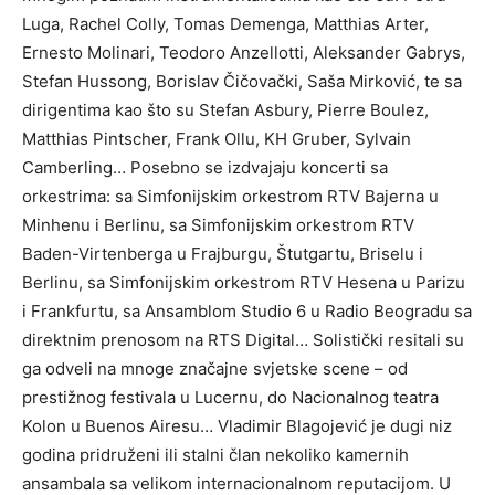
Luga, Rachel Colly, Tomas Demenga, Matthias Arter,
Ernesto Molinari, Teodoro Anzellotti, Aleksander Gabrys,
Stefan Hussong, Borislav Čičovački, Saša Mirković, te sa
dirigentima kao što su Stefan Asbury, Pierre Boulez,
Matthias Pintscher, Frank Ollu, KH Gruber, Sylvain
Camberling… Posebno se izdvajaju koncerti sa
orkestrima: sa Simfonijskim orkestrom RTV Bajerna u
Minhenu i Berlinu, sa Simfonijskim orkestrom RTV
Baden-Virtenberga u Frajburgu, Štutgartu, Briselu i
Berlinu, sa Simfonijskim orkestrom RTV Hesena u Parizu
i Frankfurtu, sa Ansamblom Studio 6 u Radio Beogradu sa
direktnim prenosom na RTS Digital… Solistički resitali su
ga odveli na mnoge značajne svjetske scene – od
prestižnog festivala u Lucernu, do Nacionalnog teatra
Kolon u Buenos Airesu… Vladimir Blagojević je dugi niz
godina pridruženi ili stalni član nekoliko kamernih
ansambala sa velikom internacionalnom reputacijom. U