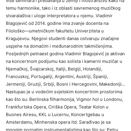
više seminara i predavanja u zemlji i inostranstvu kako na
temu harmonike, tako i iz oblasti savremenog muzičkog
stvaralaštva i uloge interpretatora u njemu. Vladimir
Blagojević od 2014. godine ima zvanje docenta na
Filološko—umetničkom fakultetu Univerziteta u
Kragujevcu. Njegovi studenti danas ostvaruju značajne
uspjehe na domaćim i međunarodnim takmičenjima.
Posljednjih petnaest godina Vladimir Blagojević je aktivan
na koncertnom podijumu kao solista i kamerni muzičar u
Njemačkoj, Švajcarskoj, Italiji, Belgiji, Holandiji,
Francuskoj, Portugaliji, Argentini, Austriji, Španiji,
Jermeniji, Gruziji, Srbiji, Bosni i Hercegovini, Makedoniji…
Nastupao je u vodećim svjetskim koncertnim prostorima
kao što su: Berlinska filharmonija, Vigmor hol u Londonu,
Frankfurtska Opera, Ciriška Opera, Teatar Kolon u
Buones Airesu, KKL u Lucernu, Koncertgebau u
Amsterdamu, Minhenska opera itd. Sarađivao je sa
mnogim poznatim instrumentalistima kao što su: Petru