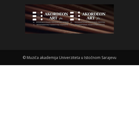
©
Muziča akademija Univerziteta u Istočnom Sarajevu