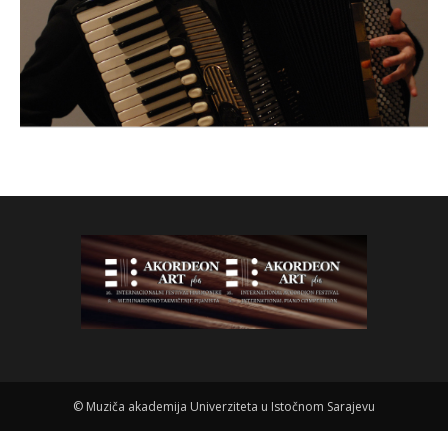
©
Muziča akademija Univerziteta u Istočnom Sarajevu