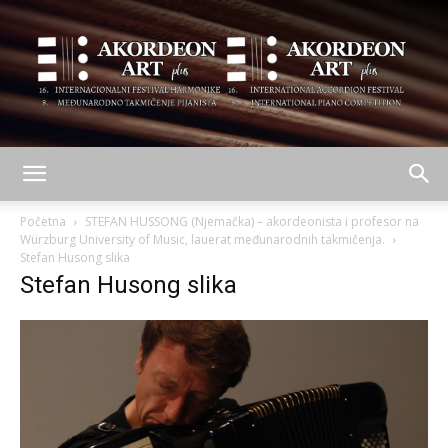
AKORDEON
Početna
STEFAN HUSSONG (Njemačka) – akordeonista i profesor na
Würzburg University of Music, lauerat međunarodnih takmičenja.
Stefan Husong slika
Stefan Husong slika
ART
plus