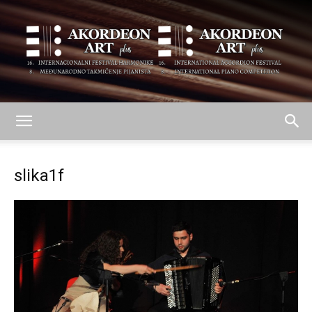
AKORDEON
slika1f
ART
plus