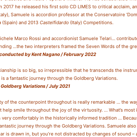
n 2017 he released his first solo CD LIMES to critical acclaim, 
taly), Samuele is accordion professor at the Conservatoire ‘Do
a
(Spain) and 2013
Castelfidardo
(Italy) Competitions.
t Michele Marco Rossi and accordionist Samuele Telari… contribut
tanding …the two interpreters framed the Seven Words of the gr
a conducted by Kent Nagano / February 2022
anship is so big, so irrepressible that he transcends the instr
y is a fantastic journey through the Goldberg Variations.
Goldberg Variations / July 2021
ity of the counterpoint throughout is really remarkable … the wa
n’t help smile throughout the joy of the virtuosity. … What’s most i
s very comfortably in the historically informed tradition … Becaus
 fantastic journey through the Goldberg Variations. Samuele also 
ear is drawn in, but you’re not distracted by changes of sound – 