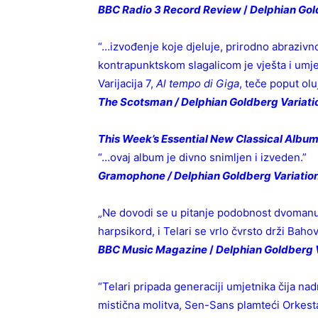
BBC Radio 3 Record Review
/
Delphian Go
“…izvođenje koje djeluje, prirodno abraziv
kontrapunktskom slagalicom je vješta i umje
Varijacija 7,
Al tempo di Giga
, teče poput ol
The Scotsman / Delphian Goldberg Variatio
This Week’s Essential New Classical Albu
“…ovaj album je divno snimljen i izveden.”
Gramophone / Delphian Goldberg Variation
„Ne dovodi se u pitanje podobnost dvomanua
harpsikord, i Telari se vrlo čvrsto drži Bah
BBC Music Magazine
/
Delphian Goldberg 
“Telari pripada generaciji umjetnika čija n
mistična molitva, Sen-Sans plamteći Orkesta