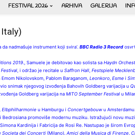
FESTIVAL 2026
ARHIVA
GALERIJA
IN
AKORDEON
 Italy)
a da nadmašuje instrument koji svira’.
BBC Radio 3 Record
osvr
ART
itions 2019
., Samuele je debitovao kao solista sa
Haydn Orchest
Festival
, i održao je recitale u
Saffron Hall
,
Festspiele Meckle
 sa Emom Nikolovskom, Pablom Baraganom,
Leonkoro
,
Esme
i
Sim
avio snimak njegovog izvođenja Bahovih Goldberg varijacija u
Qu
zvođenja Goldberg varijacija na
MITO September Festival
u Milan
plus
,
Elbphilharmonie
u Hamburgu i
Concertgebouw
u Amsterdamu
 i Bedrosiana promoviše modernu muziku. Istražujući novu muzi
a, Simona Kardinija i Fabricija de Rosi Re. Nastupao je širom Evr
 Societa dei Concerti
(Milano),
Amici della Musica di Firenze
,
C