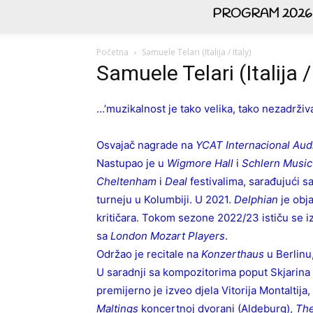
PROGRAM 2026
Početna
Samuele Telari (Italija / Italy)
Samuele Telari (Italija /
…’muzikalnost je tako velika, tako nezadrživ
Osvajač nagrade na
YCAT Internacional Aud
Nastupao je u
Wigmore Hall
i
Schlern Music 
Cheltenham
i
Deal
festivalima, sarađujući
turneju u Kolumbiji. U 2021.
Delphian
je obj
kritičara. Tokom sezone 2022/23 ističu se i
sa
London Mozart Players
.
Održao je recitale na
Konzerthaus
u Berlinu
U saradnji sa kompozitorima poput Skjarina
premijerno je izveo djela Vitorija Montaltij
Maltings
koncertnoj dvorani (Aldeburg),
The