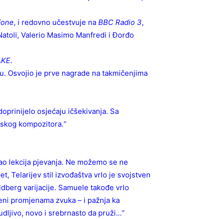
Fone
, i redovno učestvuje na
BBC Radio 3
,
Natoli, Valerio Masimo Manfredi i Đorđo
AKE
.
u. Osvojio je prve nagrade na takmičenjima
prinijelo osjećaju ičšekivanja. Sa
uskog kompozitora.“
kao lekcija pjevanja. Ne možemo se ne
t, Telarijev stil izvođaštva vrlo je svojstven
oldberg varijacije. Samuele takođe vrlo
ćeni promjenama zvuka – i pažnja ka
budljivo, novo i srebrnasto da pruži…“