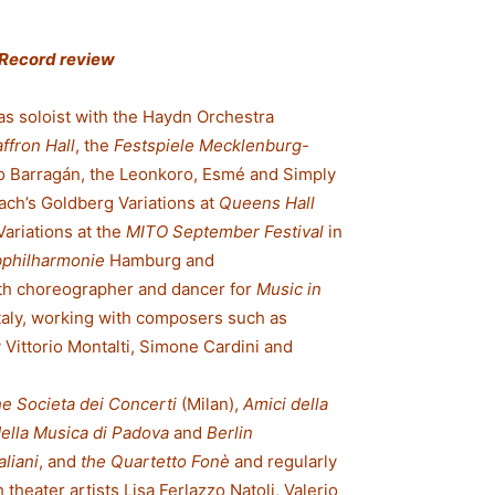
 Record review
as soloist with the Haydn Orchestra
ffron Hall
, the
Festspiele Mecklenburg-
lo Barragán, the Leonkoro, Esmé and Simply
ach’s Goldberg Variations at
Queens Hall
ariations at the
MITO September Festival
in
bphilharmonie
Hamburg and
th choreographer and dancer for
Music in
taly, working with composers such as
Vittorio Montalti, Simone Cardini and
he Societa dei Concerti
(Milan),
Amici della
ella Musica di Padova
and
Berlin
aliani
, and
the Quartetto Fonè
and regularly
heater artists Lisa Ferlazzo Natoli, Valerio