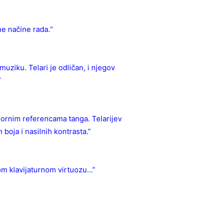
ne načine rada.“
muziku. Telari je odličan, i njegov
”
dornim referencama tanga. Telarijev
 boja i nasilnih kontrasta.”
om klavijaturnom virtuozu…”