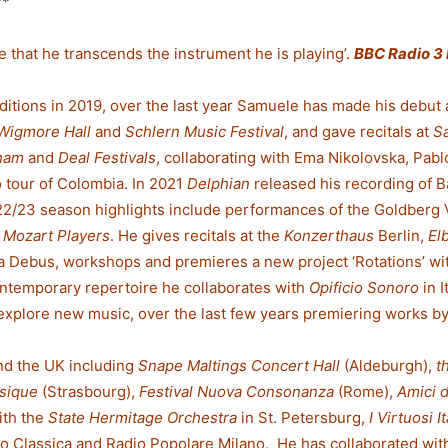
**
le that he transcends the instrument he is playing’.
BBC Radio 3
ditions in 2019, over the last year Samuele has made his debut 
Wigmore Hall
and
Schlern Music Festival
, and gave recitals at
Sa
ham
and
Deal Festivals
, collaborating with Ema Nikolovska, Pab
o tour of Colombia. In 2021
Delphian
released his recording of B
022/23 season highlights include performances of the Goldberg V
 Mozart Players
. He gives recitals at the
Konzerthaus
Berlin,
El
 Debus, workshops and premieres a new project ‘Rotations’ wi
ontemporary repertoire he collaborates with
Opificio Sonoro
in I
xplore new music, over the last few years premiering works by 
nd the UK including
Snape Maltings Concert Hall
(Aldeburgh),
t
usique
(Strasbourg),
Festival Nuova Consonanza
(Rome),
Amici d
ith the
State Hermitage Orchestra
in St. Petersburg,
I Virtuosi It
o Classica and Radio Popolare Milano. He has collaborated with t