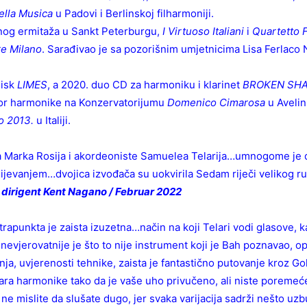
ella Musica
u Padovi i Berlinskoj filharmoniji.
vnog ermitaža u Sankt Peterburgu,
I Virtuoso Italiani
i
Quartetto 
re Milano
. Sarađivao je sa pozorišnim umjetnicima Lisa Ferlaco 
disk
LIMES
, a 2020. duo CD za harmoniku i klarinet
BROKEN SH
esor harmonike na Konzervatorijumu
Domenico Cimarosa
u Avelin
o 2013.
u Italiji.
a Marka Rosija i akordeoniste Samuelea Telarija…umnogome je do
ijevanjem…dvojica izvođača su uokvirila Sedam riječi velikog r
,
dirigent Kent Nagano / Februar 2022
trapunkta je zaista izuzetna…način na koji Telari vodi glasove, 
nevjerovatnije je što to nije instrument koji je Bah poznavao, ope
enja, uvjerenosti tehnike, zaista je fantastično putovanje kroz G
stara harmonike tako da je vaše uho privučeno, ali niste poreme
 ne mislite da slušate dugo, jer svaka varijacija sadrži nešto uz