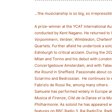
**************************************
…’the musicianship is so big, so irrepressib
A prize-winner at the YCAT International Au
conducted by Kent Nagano. He returned to
Vorpommern
,
Verbier
,
Wimbledon
,
Chelten
Quartets. Further afield he undertook a sol
Edinburgh
to critical acclaim. During the 2
Milan and Torino and his debut with
London
Concertgebouw
Amsterdam, and with Tabea
the Round
in Sheffield. Passionate about c
Sciarrino and Bedrossian. He continues to e
Fabrizio de Rossi Re, among many others.
Samuele has performed widely in Europe a
Musica di Firenze
,
Cité de la Danse et la M
Philharmonie
. As soloist he has appeared w
features on BBC Radio 3, Rai RadioTre, Radi