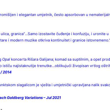
promišljen i elegantan umjetnik, često apsorbovan u nematerijal
 ulica, granica”…Samo izostavite čuđenje i konfuziju, i uronite u 
stare i modern muzike otkriva kontinuitet i granice istovremeno.
og
Opal
koncerta Rišara Galijana; komad sa suptilnim, a opet pro
no ističu najistaknutije trenutke…oblikujući živopisan vrtlog oštrih
y / 2014
nktskom slagalicom je vješta i umjetnički upravljana nalik svak
ach Goldberg Variations – Jul
2021