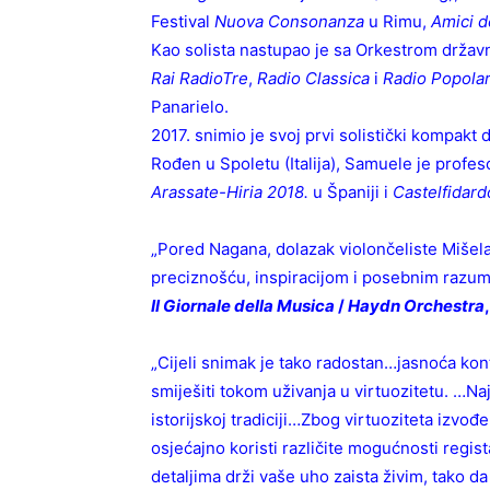
Festival
Nuova Consonanza
u Rimu,
Amici d
Kao solista nastupao je sa Orkestrom drža
Rai RadioTre
,
Radio Classica
i
Radio Popola
Panarielo.
2017. snimio je svoj prvi solistički kompakt 
Rođen u Spoletu (Italija), Samuele je prof
Arassate-Hiria 2018.
u Španiji i
Castelfidard
„Pored Nagana, dolazak violončeliste Mišel
preciznošću, inspiracijom i posebnim razum
Il Giornale della Musica
/
Haydn Orchestra
„Cijeli snimak je tako radostan…jasnoća kon
smiješiti tokom uživanja u virtuozitetu. …Naj
istorijskoj tradiciji…Zbog virtuoziteta izvođ
osjećajno koristi različite mogućnosti regi
detaljima drži vaše uho zaista živim, tako da