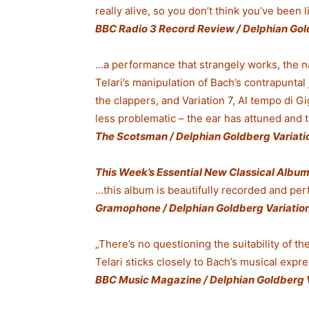
really alive, so you don’t think you’ve been
BBC Radio 3 Record Review / Delphian Gol
…a performance that strangely works, the na
Telari’s manipulation of Bach’s contrapuntal
the clappers, and Variation 7, Al tempo di 
less problematic – the ear has attuned and 
Th
e Scotsman / Delphian Goldberg Variatio
Th
i
s Week’s Essential New Classical Albu
…this album is beautifully recorded and pe
Gr
a
m
oph
o
n
e / Delphian Goldberg Variatio
„There’s no questioning the suitability of 
Telari sticks closely to Bach’s musical expres
BB
C Music Magazine / Delphian Goldberg V