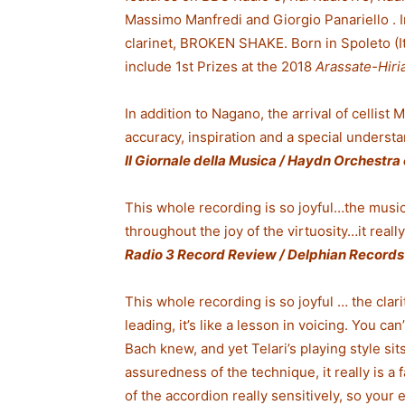
Massimo Manfredi and Giorgio Panariello . I
clarinet, BROKEN SHAKE. Born in Spoleto (I
include 1st Prizes at the 2018
Arassate-Hiri
In addition to Nagano, the arrival of cellis
accuracy, inspiration and a special unders
I
l Giornale della Musica / Haydn Orchestr
This whole recording is so joyful…the musici
throughout the joy of the virtuosity…it reall
Radio 3 Record Review / Delphian Records 
This whole recording is so joyful … the clar
leading, it’s like a lesson in voicing. You ca
Bach knew, and yet Telari’s playing style sit
assuredness of the technique, it really is a
of the accordion really sensitively, so your 