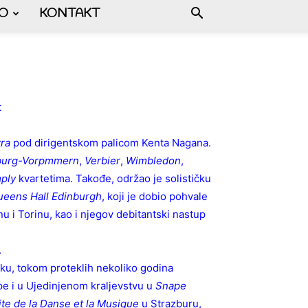
FO
KONTAKT
t
ra
pod dirigentskom palicom Kenta Nagana.
nburg-Vorpmmern
,
Verbier
,
Wimbledon
,
ply
kvartetima. Takođe, održao je solističku
eens Hall Edinburgh
, koji je dobio pohvale
u i Torinu, kao i njegov debitantski nastup
.
ku, tokom proteklih nekoliko godina
ope i u Ujedinjenom kraljevstvu u
Snape
ite de la Danse et la Musique
u Strazburu,