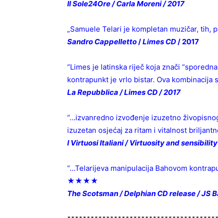
Il Sole24Ore / Carla Moreni / 2017
„Samuele Telari je kompletan muzičar, tih, 
Sandro Cappelletto
/
Limes CD
/ 2017
“Limes je latinska riječ koja znači “sporedna
kontrapunkt je vrlo bistar. Ova kombinacija 
La Repubblica / Limes CD / 2017
“…izvanredno izvođenje izuzetno živopisn
izuzetan osjećaj za ritam i vitalnost briljant
I Virtuosi Italiani / Virtuosity and sensibilit
“…Telarijeva manipulacija Bahovom kontrapu
★★★★
The Scotsman / Delphian CD release / JS B