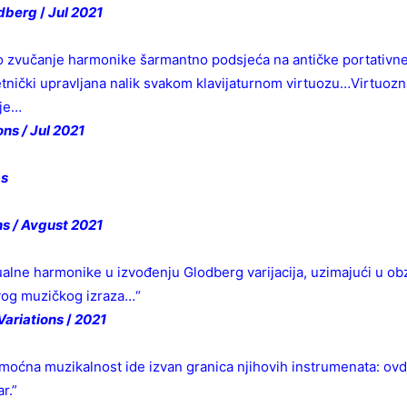
ldberg
/
Jul 2021
no zvučanje harmonike šarmantno podsjeća na antičke portativne 
tnički upravljana nalik svakom klavijaturnom virtuozu…Virtuozna 
uje…
ns / Jul 2021
ms
s / Avgust 2021
lne harmonike u izvođenju Glodberg varijacija, uzimajući u obzi
ovog muzičkog izraza…“
Variations
/
2021
admoćna muzikalnost ide izvan granica njihovih instrumenata: ovd
r.”