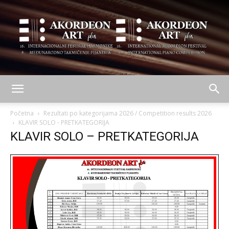
AKORDEON
Početna
Rezultati po kategorijama 2026 / Competition results 2026
KLAVIR SOLO - PRETKATEGORIJA
KLAVIR SOLO – PRETKATEGORIJA
ART
plus