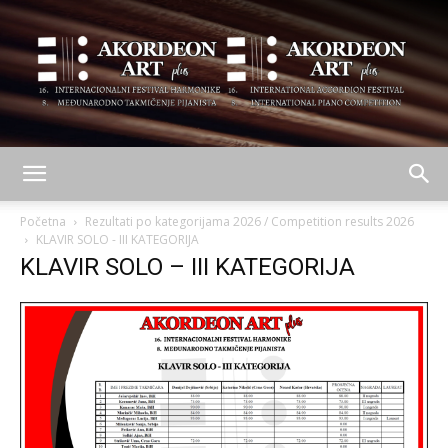
AKORDEON
Početna
Rezultati po kategorijama 2026 / Competition results 2026
KLAVIR SOLO - III KATEGORIJA
KLAVIR SOLO – III KATEGORIJA
ART
plus