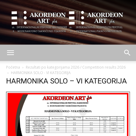
AKORDEON
Početna
Rezultati po kategorijama 2026 / Competition results 2026
HARMONIKA SOLO - VI KATEGORIJA
HARMONIKA SOLO – VI KATEGORIJA
ART
plus