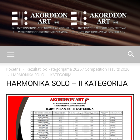
AKORDEON
Početna
Rezultati po kategorijama 2026 / Competition results 2026
HARMONIKA SOLO - II KATEGORIJA
HARMONIKA SOLO – II KATEGORIJA
ART
plus