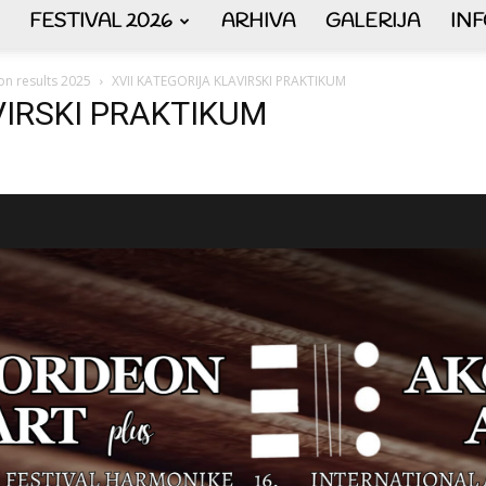
FESTIVAL 2026
ARHIVA
GALERIJA
IN
AKORDEON
on results 2025
XVII KATEGORIJA KLAVIRSKI PRAKTIKUM
VIRSKI PRAKTIKUM
ART
plus