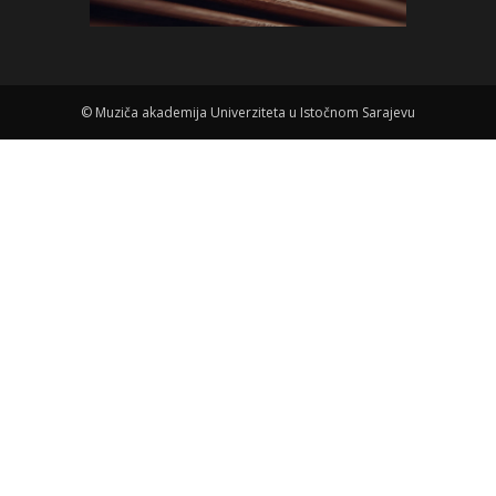
©
Muziča akademija Univerziteta u Istočnom Sarajevu