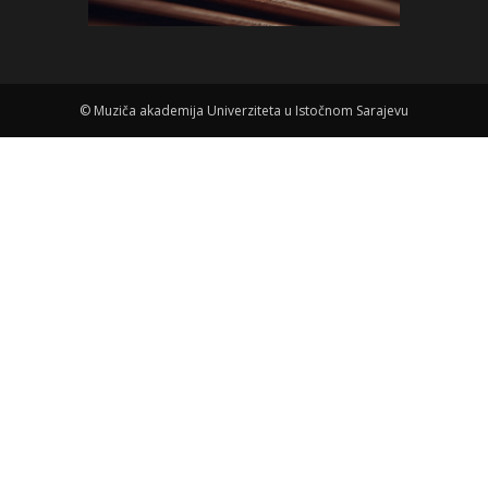
©
Muziča akademija Univerziteta u Istočnom Sarajevu