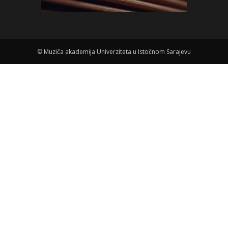
©
Muziča akademija Univerziteta u Istočnom Sarajevu