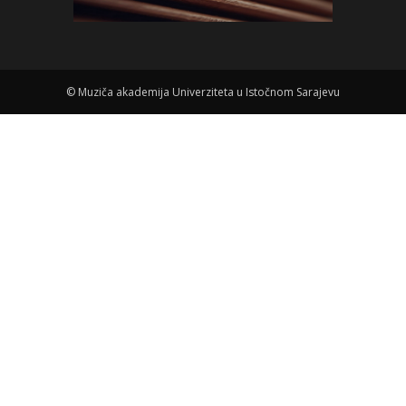
©
Muziča akademija Univerziteta u Istočnom Sarajevu