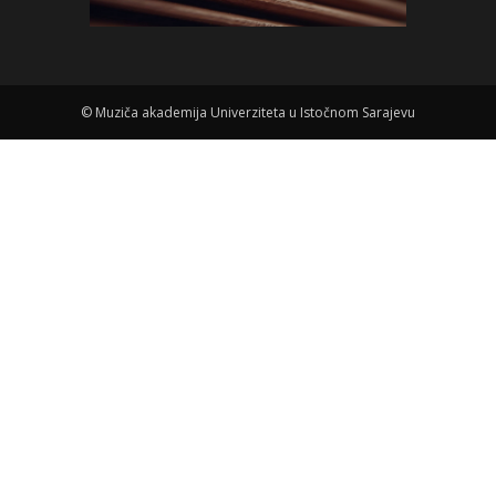
©
Muziča akademija Univerziteta u Istočnom Sarajevu