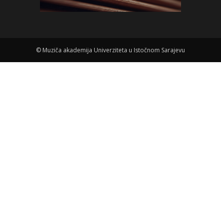
©
Muziča akademija Univerziteta u Istočnom Sarajevu