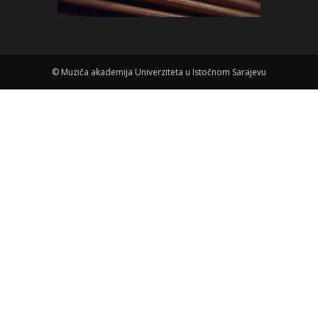
©
Muziča akademija Univerziteta u Istočnom Sarajevu