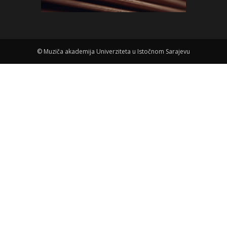
©
Muziča akademija Univerziteta u Istočnom Sarajevu