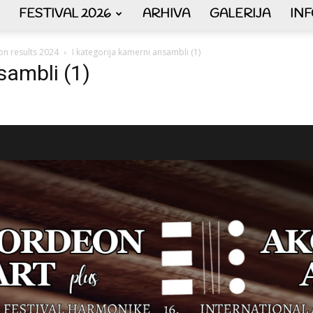
FESTIVAL 2026
ARHIVA
GALERIJA
IN
AKORDEON
on results 2024
I kategorija kamerni ansambli (1)
sambli (1)
ART
plus