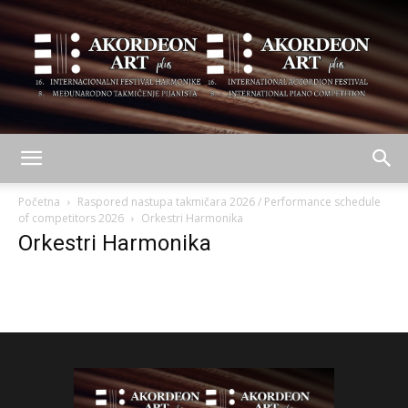
AKORDEON
Početna
Raspored nastupa takmičara 2026 / Performance schedule
of competitors 2026
Orkestri Harmonika
Orkestri Harmonika
ART
plus