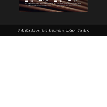
©
Muziča akademija Univerziteta u Istočnom Sarajevu