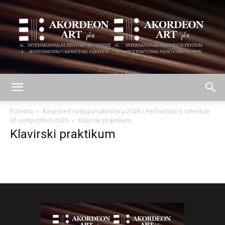
AKORDEON
Početna
Raspored nastupa takmičara 2026 / Performance schedule
of competitors 2026
Klavirski praktikum
Klavirski praktikum
ART
plus