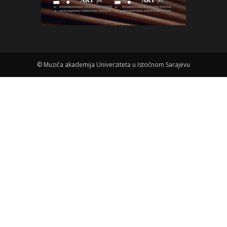
©
Muziča akademija Univerziteta u Istočnom Sarajevu