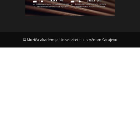
©
Muziča akademija Univerziteta u Istočnom Sarajevu