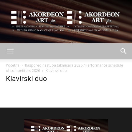
AKORDEON
Početna
Raspored nastupa takmičara 2026 / Performance schedule
of competitors 2026
Klavirski duo
Klavirski duo
ART
plus